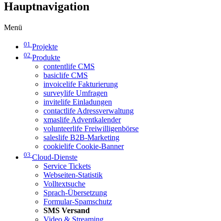
Hauptnavigation
Menü
01
Projekte
02
Produkte
contentlife CMS
basiclife CMS
invoicelife Fakturierung
surveylife Umfragen
invitelife Einladungen
contactlife Adressverwaltung
xmaslife Adventkalender
volunteerlife Freiwilligenbörse
saleslife B2B-Marketing
cookielife Cookie-Banner
03
Cloud-Dienste
Service Tickets
Webseiten-Statistik
Volltextsuche
Sprach-Übersetzung
Formular-Spamschutz
SMS Versand
Video & Streaming