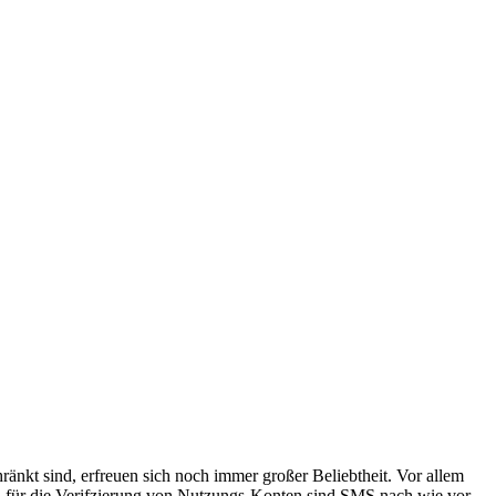
änkt sind, erfreuen sich noch immer großer Beliebtheit. Vor allem
 für die Verifzierung von Nutzungs-Konten sind SMS nach wie vor