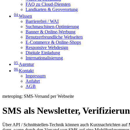
FAQ zu Cloud-Diensten
Landkarten & Geoverortung
04
Wissen
Barrierefrei / WAI
Suchmaschinen-Optimierung
Banner & Online-Werbung
Benutzerfreundliche Webseiten
E-Commerce & Online-Shops
Responsive Webdesign
Digitale Einladung
Internationalisierung
05
Agentur
06
Kontakt
Impressum
Anfahrt
AGB
meteoping: SMS-Versand per Webseite
SMS als Newsletter, Verifizieru
Über API / Schnittstellen-Technik können auch Kurznachrichten auf M
dann, wenn durch den Versand von SMS auf eine Mobilfunknummer en