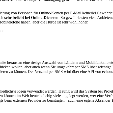
izierung von Personen für Online-Konten per E-Mail keinerlei Gewährlei
och
sehr beliebt bei Online-Diensten
. So gewährleisten viele Anbieten
Mobiltelefone haben, aber die Hürde ist sehr wohl höher.
te heraus an eine riesige Auswahl von Ländern und Mobilfunkanbieter
rschicken wollen, aber auch wenn Sie umgekehrt per SMS über wichtige
ieren zu können. Der Versand per SMS wird über eine API von echonet 
dlichste Ideen verwendet werden. Häufig wird das System bei Projekte
en können im Web heute beliebig viele angelegt werden, wer eine Ve
ngs beim externen Provider zu beantragen - auch eine eigene Absender