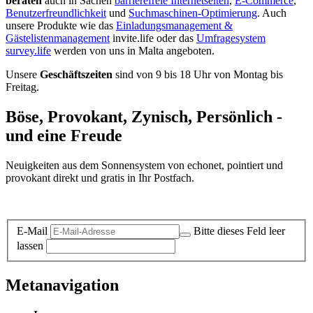
beraten
auch in Sachen
barrierefreie Internetseiten
,
E-Commerce
,
Benutzerfreundlichkeit
und
Suchmaschinen-Optimierung
. Auch
unsere Produkte wie das
Einladungsmanagement &
Gästelistenmanagement
invite.life oder das
Umfragesystem
survey.life
werden von uns in Malta angeboten.
Unsere
Geschäftszeiten
sind von 9 bis 18 Uhr von Montag bis
Freitag.
Böse, Provokant, Zynisch, Persönlich -
und eine Freude
Neuigkeiten aus dem Sonnensystem von echonet, pointiert und
provokant direkt und gratis in Ihr Postfach.
Datenschutz-Information zum Newsletter
E-Mail
Bitte dieses Feld leer
lassen
Metanavigation