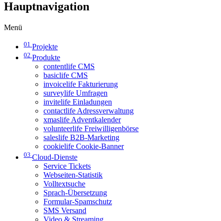
Hauptnavigation
Menü
01
Projekte
02
Produkte
contentlife CMS
basiclife CMS
invoicelife Fakturierung
surveylife Umfragen
invitelife Einladungen
contactlife Adressverwaltung
xmaslife Adventkalender
volunteerlife Freiwilligenbörse
saleslife B2B-Marketing
cookielife Cookie-Banner
03
Cloud-Dienste
Service Tickets
Webseiten-Statistik
Volltextsuche
Sprach-Übersetzung
Formular-Spamschutz
SMS Versand
Video & Streaming