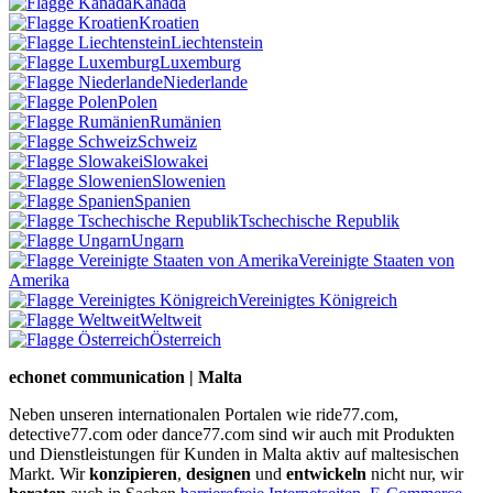
Kanada
Kroatien
Liechtenstein
Luxemburg
Niederlande
Polen
Rumänien
Schweiz
Slowakei
Slowenien
Spanien
Tschechische Republik
Ungarn
Vereinigte Staaten von
Amerika
Vereinigtes Königreich
Weltweit
Österreich
echonet communication | Malta
Neben unseren internationalen Portalen wie ride77.com,
detective77.com oder dance77.com sind wir auch mit Produkten
und Dienstleistungen für Kunden in Malta aktiv auf maltesischen
Markt. Wir
konzipieren
,
designen
und
entwickeln
nicht nur, wir