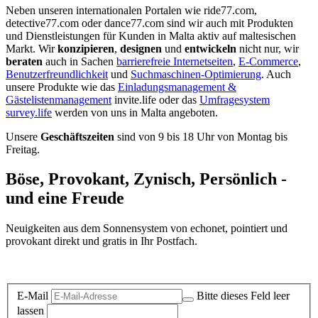
Neben unseren internationalen Portalen wie ride77.com,
detective77.com oder dance77.com sind wir auch mit Produkten
und Dienstleistungen für Kunden in Malta aktiv auf maltesischen
Markt. Wir
konzipieren
,
designen
und
entwickeln
nicht nur, wir
beraten
auch in Sachen
barrierefreie Internetseiten
,
E-Commerce
,
Benutzerfreundlichkeit
und
Suchmaschinen-Optimierung
. Auch
unsere Produkte wie das
Einladungsmanagement &
Gästelistenmanagement
invite.life oder das
Umfragesystem
survey.life
werden von uns in Malta angeboten.
Unsere
Geschäftszeiten
sind von 9 bis 18 Uhr von Montag bis
Freitag.
Böse, Provokant, Zynisch, Persönlich -
und eine Freude
Neuigkeiten aus dem Sonnensystem von echonet, pointiert und
provokant direkt und gratis in Ihr Postfach.
Datenschutz-Information zum Newsletter
E-Mail
Bitte dieses Feld leer
lassen