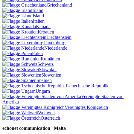
Griechenland
Irland
Island
Italien
Kanada
Kroatien
Liechtenstein
Luxemburg
Niederlande
Polen
Rumänien
Schweiz
Slowakei
Slowenien
Spanien
Tschechische Republik
Ungarn
Vereinigte Staaten von
Amerika
Vereinigtes Königreich
Weltweit
Österreich
echonet communication | Malta