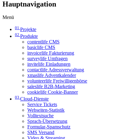
Hauptnavigation
Menü
01
Projekte
02
Produkte
contentlife CMS
basiclife CMS
invoicelife Fakturierung
surveylife Umfragen
invitelife Einladungen
contactlife Adressverwaltung
xmaslife Adventkalender
volunteerlife Freiwilligenbörse
saleslife B2B-Marketing
cookielife Cookie-Banner
03
Cloud-Dienste
Service Tickets
Webseiten-Statistik
Volltextsuche
Sprach-Übersetzung
Formular-Spamschutz
SMS Versand
Video & Streaming