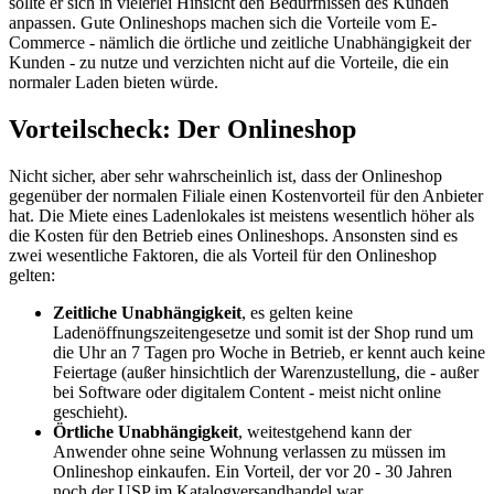
sollte er sich in vielerlei Hinsicht den Bedürfnissen des Kunden
anpassen. Gute Onlineshops machen sich die Vorteile vom E-
Commerce - nämlich die örtliche und zeitliche Unabhängigkeit der
Kunden - zu nutze und verzichten nicht auf die Vorteile, die ein
normaler Laden bieten würde.
Vorteilscheck: Der Onlineshop
Nicht sicher, aber sehr wahrscheinlich ist, dass der Onlineshop
gegenüber der normalen Filiale einen Kostenvorteil für den Anbieter
hat. Die Miete eines Ladenlokales ist meistens wesentlich höher als
die Kosten für den Betrieb eines Onlineshops. Ansonsten sind es
zwei wesentliche Faktoren, die als Vorteil für den Onlineshop
gelten:
Zeitliche Unabhängigkeit
, es gelten keine
Ladenöffnungszeitengesetze und somit ist der Shop rund um
die Uhr an 7 Tagen pro Woche in Betrieb, er kennt auch keine
Feiertage (außer hinsichtlich der Warenzustellung, die - außer
bei Software oder digitalem Content - meist nicht online
geschieht).
Örtliche Unabhängigkeit
, weitestgehend kann der
Anwender ohne seine Wohnung verlassen zu müssen im
Onlineshop einkaufen. Ein Vorteil, der vor 20 - 30 Jahren
noch der USP im Katalogversandhandel war.