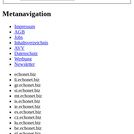
Metanavigation
Impressum
AGB
Jobs
Inhaltsverzeichnis
AVV
Datenschutz
Werbung
Newsletter
echonet.biz
li.echonet.biz
gr.echonet.biz
si.echonet.biz
mt.echonet.biz
is.echonet.biz
ie.echonet.biz
es.echonet.biz
cz.echonet.biz
lu.echonet.biz
be.echonet.biz
nl.echonet.biz