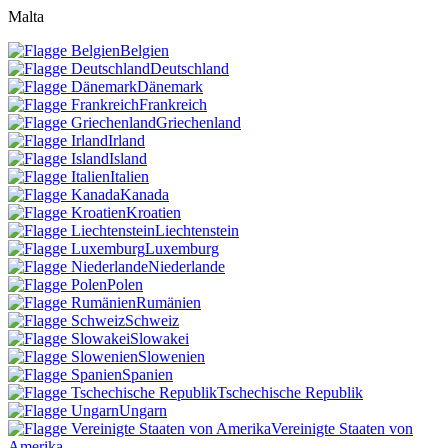
Malta
Belgien
Deutschland
Dänemark
Frankreich
Griechenland
Irland
Island
Italien
Kanada
Kroatien
Liechtenstein
Luxemburg
Niederlande
Polen
Rumänien
Schweiz
Slowakei
Slowenien
Spanien
Tschechische Republik
Ungarn
Vereinigte Staaten von
Amerika