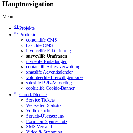
Hauptnavigation
Menü
01
Projekte
02
Produkte
contentlife CMS
basiclife CMS
invoicelife Fakturierung
surveylife Umfragen
invitelife Einladungen
contactlife Adressverwaltung
xmaslife Adventkalender
volunteerlife Freiwilligenbörse
saleslife B2B-Marketing
cookielife Cookie-Banner
03
Cloud-Dienste
Service Tickets
Webseiten-Statistik
Volltextsuche
Sprach-Übersetzung
Formular-Spamschutz
SMS Versand
Video & Streaming