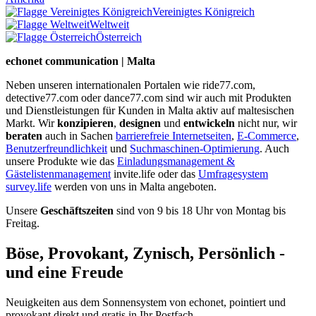
Vereinigtes Königreich
Weltweit
Österreich
echonet communication | Malta
Neben unseren internationalen Portalen wie ride77.com,
detective77.com oder dance77.com sind wir auch mit Produkten
und Dienstleistungen für Kunden in Malta aktiv auf maltesischen
Markt. Wir
konzipieren
,
designen
und
entwickeln
nicht nur, wir
beraten
auch in Sachen
barrierefreie Internetseiten
,
E-Commerce
,
Benutzerfreundlichkeit
und
Suchmaschinen-Optimierung
. Auch
unsere Produkte wie das
Einladungsmanagement &
Gästelistenmanagement
invite.life oder das
Umfragesystem
survey.life
werden von uns in Malta angeboten.
Unsere
Geschäftszeiten
sind von 9 bis 18 Uhr von Montag bis
Freitag.
Böse, Provokant, Zynisch, Persönlich -
und eine Freude
Neuigkeiten aus dem Sonnensystem von echonet, pointiert und
provokant direkt und gratis in Ihr Postfach.