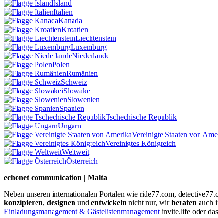
Island
Italien
Kanada
Kroatien
Liechtenstein
Luxemburg
Niederlande
Polen
Rumänien
Schweiz
Slowakei
Slowenien
Spanien
Tschechische Republik
Ungarn
Vereinigte Staaten von Ame
Vereinigtes Königreich
Weltweit
Österreich
echonet communication | Malta
Neben unseren internationalen Portalen wie ride77.com, detective77
konzipieren
,
designen
und
entwickeln
nicht nur, wir
beraten
auch 
Einladungsmanagement & Gästelistenmanagement
invite.life oder da