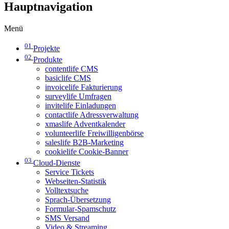
Hauptnavigation
Menü
01
Projekte
02
Produkte
contentlife CMS
basiclife CMS
invoicelife Fakturierung
surveylife Umfragen
invitelife Einladungen
contactlife Adressverwaltung
xmaslife Adventkalender
volunteerlife Freiwilligenbörse
saleslife B2B-Marketing
cookielife Cookie-Banner
03
Cloud-Dienste
Service Tickets
Webseiten-Statistik
Volltextsuche
Sprach-Übersetzung
Formular-Spamschutz
SMS Versand
Video & Streaming