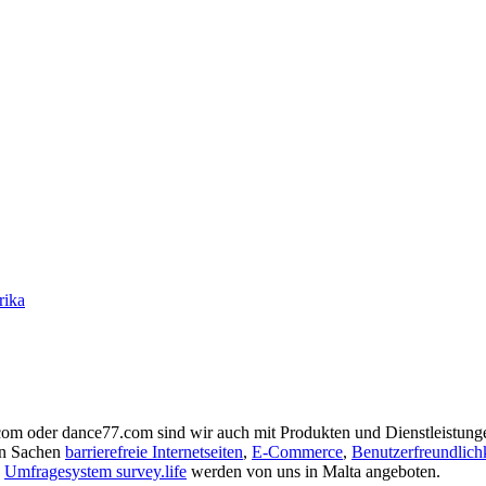
rika
.com oder dance77.com sind wir auch mit Produkten und Dienstleistunge
in Sachen
barrierefreie Internetseiten
,
E-Commerce
,
Benutzerfreundlich
s
Umfragesystem survey.life
werden von uns in Malta angeboten.