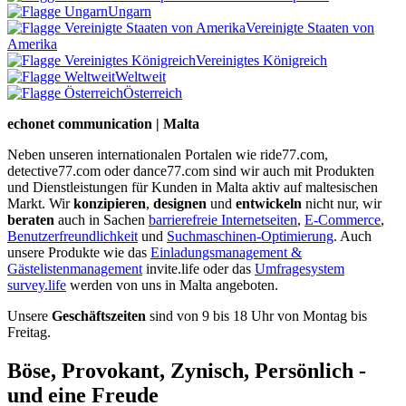
Ungarn
Vereinigte Staaten von
Amerika
Vereinigtes Königreich
Weltweit
Österreich
echonet communication | Malta
Neben unseren internationalen Portalen wie ride77.com,
detective77.com oder dance77.com sind wir auch mit Produkten
und Dienstleistungen für Kunden in Malta aktiv auf maltesischen
Markt. Wir
konzipieren
,
designen
und
entwickeln
nicht nur, wir
beraten
auch in Sachen
barrierefreie Internetseiten
,
E-Commerce
,
Benutzerfreundlichkeit
und
Suchmaschinen-Optimierung
. Auch
unsere Produkte wie das
Einladungsmanagement &
Gästelistenmanagement
invite.life oder das
Umfragesystem
survey.life
werden von uns in Malta angeboten.
Unsere
Geschäftszeiten
sind von 9 bis 18 Uhr von Montag bis
Freitag.
Böse, Provokant, Zynisch, Persönlich -
und eine Freude