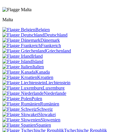
Malta
Belgien
Deutschland
Dänemark
Frankreich
Griechenland
Irland
Island
Italien
Kanada
Kroatien
Liechtenstein
Luxemburg
Niederlande
Polen
Rumänien
Schweiz
Slowakei
Slowenien
Spanien
Tschechische Republik