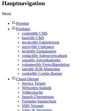
Hauptnavigation
Menü
01
Projekte
02
Produkte
contentlife CMS
basiclife CMS
invoicelife Fakturierung
surveylife Umfragen
invitelife Einladungen
contactlife Adressverwaltung
xmaslife Adventkalender
volunteerlife Freiwilligenbörse
saleslife B2B-Marketing
cookielife Cookie-Banner
03
Cloud-Dienste
Service Tickets
Webseiten-Statistik
Volltextsuche
Sprach-Übersetzung
Formular-Spamschutz
SMS Versand
Video & Streaming