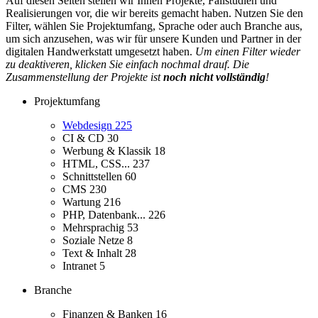
Auf diesen Seiten stellen wir Ihnen Projekte, Fallstudien und
Realisierungen vor, die wir bereits gemacht haben. Nutzen Sie den
Filter, wählen Sie Projektumfang, Sprache oder auch Branche aus,
um sich anzusehen, was wir für unsere Kunden und Partner in der
digitalen Handwerkstatt umgesetzt haben.
Um einen Filter wieder
zu deaktiveren, klicken Sie einfach nochmal drauf. Die
Zusammenstellung der Projekte ist
noch nicht vollständig
!
Projektumfang
Webdesign
225
CI & CD
30
Werbung & Klassik
18
HTML, CSS...
237
Schnittstellen
60
CMS
230
Wartung
216
PHP, Datenbank...
226
Mehrsprachig
53
Soziale Netze
8
Text & Inhalt
28
Intranet
5
Branche
Finanzen & Banken
16