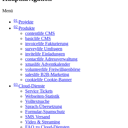
Menü
01
Projekte
02
Produkte
contentlife CMS
basiclife CMS
invoicelife Fakturierung
surveylife Umfragen
invitelife Einladungen
contactlife Adressverwaltung
xmaslife Adventkalender
volunteerlife Freiwilligenbörse
saleslife B2B-Marketing
cookielife Cookie-Banner
03
Cloud-Dienste
Service Tickets
Webseiten-Statistik
Volltextsuche
Sprach-Übersetzung
Formular-Spamschutz
SMS Versand
Video & Streaming
FAQ zu Cloud-Diensten