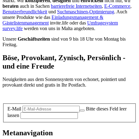
Markt. Wir
konzipieren
,
designen
und
entwickeln
nicht nur, wir
beraten
auch in Sachen
barrierefreie Internetseiten
,
E-Commerce
,
Benutzerfreundlichkeit
und
Suchmaschinen-Optimierung
. Auch
unsere Produkte wie das
Einladungsmanagement &
Gästelistenmanagement
invite.life oder das
Umfragesystem
survey.life
werden von uns in Malta angeboten.
Unsere
Geschäftszeiten
sind von 9 bis 18 Uhr von Montag bis
Freitag.
Böse, Provokant, Zynisch, Persönlich -
und eine Freude
Neuigkeiten aus dem Sonnensystem von echonet, pointiert und
provokant direkt und gratis in Ihr Postfach.
Datenschutz-Information zum Newsletter
E-Mail
Bitte dieses Feld leer
lassen
Metanavigation