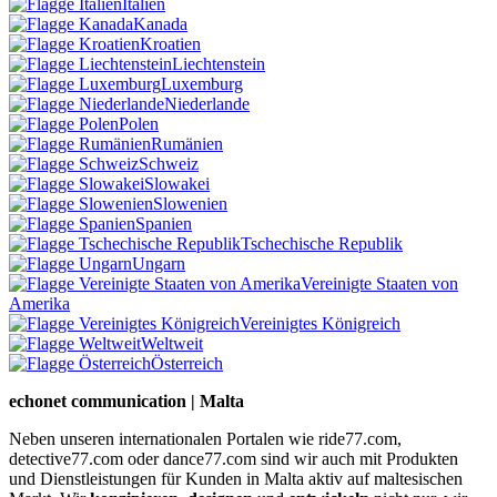
Italien
Kanada
Kroatien
Liechtenstein
Luxemburg
Niederlande
Polen
Rumänien
Schweiz
Slowakei
Slowenien
Spanien
Tschechische Republik
Ungarn
Vereinigte Staaten von
Amerika
Vereinigtes Königreich
Weltweit
Österreich
echonet communication | Malta
Neben unseren internationalen Portalen wie ride77.com,
detective77.com oder dance77.com sind wir auch mit Produkten
und Dienstleistungen für Kunden in Malta aktiv auf maltesischen