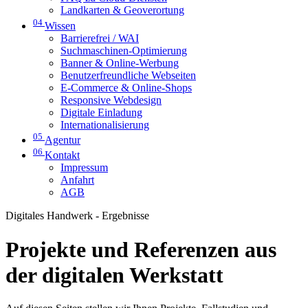
Landkarten & Geoverortung
04
Wissen
Barrierefrei / WAI
Suchmaschinen-Optimierung
Banner & Online-Werbung
Benutzerfreundliche Webseiten
E-Commerce & Online-Shops
Responsive Webdesign
Digitale Einladung
Internationalisierung
05
Agentur
06
Kontakt
Impressum
Anfahrt
AGB
Digitales Handwerk - Ergebnisse
Projekte und Referenzen aus
der digitalen Werkstatt