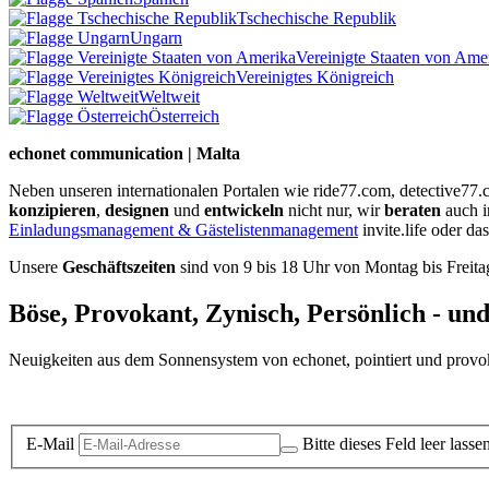
Tschechische Republik
Ungarn
Vereinigte Staaten von Ame
Vereinigtes Königreich
Weltweit
Österreich
echonet communication | Malta
Neben unseren internationalen Portalen wie ride77.com, detective77
konzipieren
,
designen
und
entwickeln
nicht nur, wir
beraten
auch 
Einladungsmanagement & Gästelistenmanagement
invite.life oder da
Unsere
Geschäftszeiten
sind von 9 bis 18 Uhr von Montag bis Freita
Böse, Provokant, Zynisch, Persönlich - un
Neuigkeiten aus dem Sonnensystem von echonet, pointiert und provokan
Datenschutz-Information zum Newsletter
E-Mail
Bitte dieses Feld leer lasse