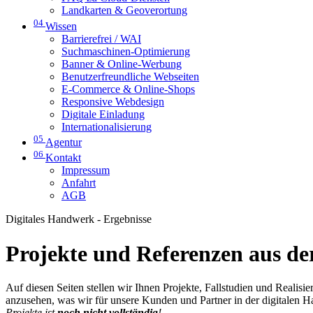
Landkarten & Geoverortung
04
Wissen
Barrierefrei / WAI
Suchmaschinen-Optimierung
Banner & Online-Werbung
Benutzerfreundliche Webseiten
E-Commerce & Online-Shops
Responsive Webdesign
Digitale Einladung
Internationalisierung
05
Agentur
06
Kontakt
Impressum
Anfahrt
AGB
Digitales Handwerk - Ergebnisse
Projekte und Referenzen aus der
Auf diesen Seiten stellen wir Ihnen Projekte, Fallstudien und Realis
anzusehen, was wir für unsere Kunden und Partner in der digitalen 
Projekte ist
noch nicht vollständig
!