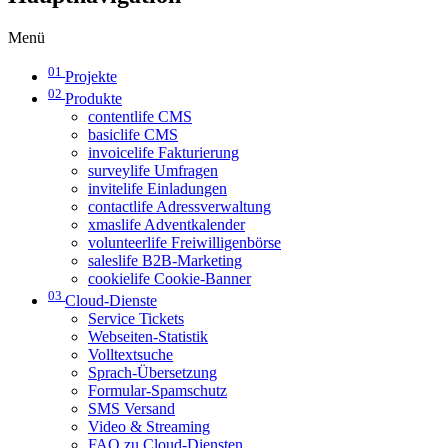
Menü
01
Projekte
02
Produkte
contentlife CMS
basiclife CMS
invoicelife Fakturierung
surveylife Umfragen
invitelife Einladungen
contactlife Adressverwaltung
xmaslife Adventkalender
volunteerlife Freiwilligenbörse
saleslife B2B-Marketing
cookielife Cookie-Banner
03
Cloud-Dienste
Service Tickets
Webseiten-Statistik
Volltextsuche
Sprach-Übersetzung
Formular-Spamschutz
SMS Versand
Video & Streaming
FAQ zu Cloud-Diensten