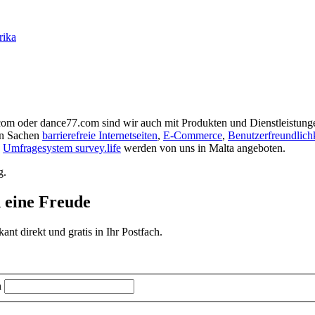
rika
.com oder dance77.com sind wir auch mit Produkten und Dienstleistunge
in Sachen
barrierefreie Internetseiten
,
E-Commerce
,
Benutzerfreundlich
s
Umfragesystem survey.life
werden von uns in Malta angeboten.
g.
d eine Freude
t direkt und gratis in Ihr Postfach.
n