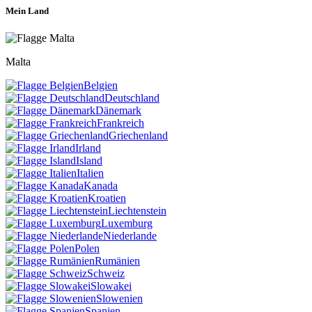
Mein Land
Malta
Belgien
Deutschland
Dänemark
Frankreich
Griechenland
Irland
Island
Italien
Kanada
Kroatien
Liechtenstein
Luxemburg
Niederlande
Polen
Rumänien
Schweiz
Slowakei
Slowenien
Spanien