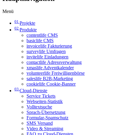
Menü
01
Projekte
02
Produkte
contentlife CMS
basiclife CMS
invoicelife Fakturierung
surveylife Umfragen
invitelife Einladungen
contactlife Adressverwaltung
xmaslife Adventkalender
volunteerlife Freiwilligenbörse
saleslife B2B-Marketing
cookielife Cookie-Banner
03
Cloud-Dienste
Service Tickets
Webseiten-Statistik
Volltextsuche
Sprach-Übersetzung
Formular-Spamschutz
SMS Versand
Video & Streaming
FAQ zu Cloud-Diensten