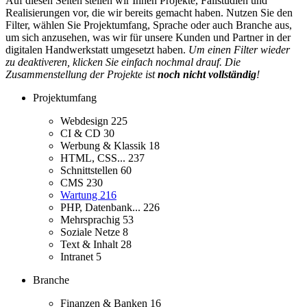
Auf diesen Seiten stellen wir Ihnen Projekte, Fallstudien und
Realisierungen vor, die wir bereits gemacht haben. Nutzen Sie den
Filter, wählen Sie Projektumfang, Sprache oder auch Branche aus,
um sich anzusehen, was wir für unsere Kunden und Partner in der
digitalen Handwerkstatt umgesetzt haben.
Um einen Filter wieder
zu deaktiveren, klicken Sie einfach nochmal drauf. Die
Zusammenstellung der Projekte ist
noch nicht vollständig
!
Projektumfang
Webdesign
225
CI & CD
30
Werbung & Klassik
18
HTML, CSS...
237
Schnittstellen
60
CMS
230
Wartung
216
PHP, Datenbank...
226
Mehrsprachig
53
Soziale Netze
8
Text & Inhalt
28
Intranet
5
Branche
Finanzen & Banken
16