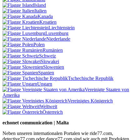
Island
Italien
Kanada
Kroatien
Liechtenstein
Luxemburg
Niederlande
Polen
Rumänien
Schweiz
Slowakei
Slowenien
Spanien
Tschechische Republik
Ungarn
Vereinigte Staaten von
Amerika
Vereinigtes Königreich
Weltweit
Österreich
echonet communication | Malta
Neben unseren internationalen Portalen wie ride77.com,
detective77.com oder dance77.com sind wir auch mit Produkten