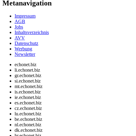
Metanavigation
Impressum
AGB
Jobs
Inhaltsverzeichnis
AVV
Datenschutz
Werbung
Newsletter
echonet.biz
li.echonet.biz
gr.echonet.biz
si.echonet.biz
mt.echonet.biz
is.echonet.biz
ie.echonet.biz
es.echonet.biz
cz.echonet.biz
lu.echonet.biz
be.echonet.biz
nl.echonet.biz
dk.echonet.biz
hr.echonet.biz