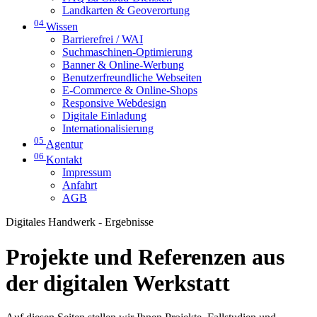
Landkarten & Geoverortung
04
Wissen
Barrierefrei / WAI
Suchmaschinen-Optimierung
Banner & Online-Werbung
Benutzerfreundliche Webseiten
E-Commerce & Online-Shops
Responsive Webdesign
Digitale Einladung
Internationalisierung
05
Agentur
06
Kontakt
Impressum
Anfahrt
AGB
Digitales Handwerk - Ergebnisse
Projekte und Referenzen aus
der digitalen Werkstatt