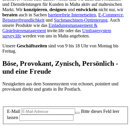
und Dienstleistungen für Kunden in Malta aktiv auf maltesischen
Markt. Wir
konzipieren
,
designen
und
entwickeln
nicht nur, wir
beraten
auch in Sachen
barrierefreie Internetseiten
,
E-Commerce
,
Benutzerfreundlichkeit
und
Suchmaschinen-Optimierung
. Auch
unsere Produkte wie das
Einladungsmanagement &
Gästelistenmanagement
invite.life oder das
Umfragesystem
survey.life
werden von uns in Malta angeboten.
Unsere
Geschäftszeiten
sind von 9 bis 18 Uhr von Montag bis
Freitag.
Böse, Provokant, Zynisch, Persönlich -
und eine Freude
Neuigkeiten aus dem Sonnensystem von echonet, pointiert und
provokant direkt und gratis in Ihr Postfach.
Datenschutz-Information zum Newsletter
E-Mail
Bitte dieses Feld leer
lassen