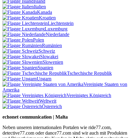
Island
Italien
Kanada
Kroatien
Liechtenstein
Luxemburg
Niederlande
Polen
Rumänien
Schweiz
Slowakei
Slowenien
Spanien
Tschechische Republik
Ungarn
Vereinigte Staaten von
Amerika
Vereinigtes Königreich
Weltweit
Österreich
echonet communication | Malta
Neben unseren internationalen Portalen wie ride77.com,
detective77.com oder dance77.com sind wir auch mit Produkten