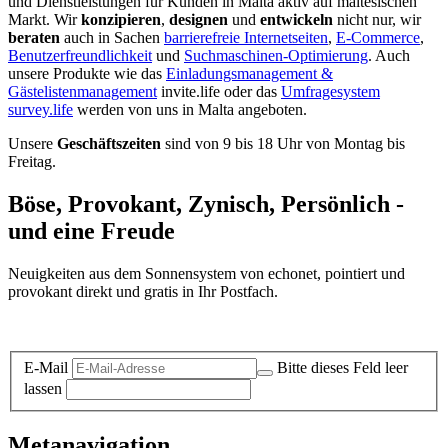
und Dienstleistungen für Kunden in Malta aktiv auf maltesischen
Markt. Wir
konzipieren
,
designen
und
entwickeln
nicht nur, wir
beraten
auch in Sachen
barrierefreie Internetseiten
,
E-Commerce
,
Benutzerfreundlichkeit
und
Suchmaschinen-Optimierung
. Auch
unsere Produkte wie das
Einladungsmanagement &
Gästelistenmanagement
invite.life oder das
Umfragesystem
survey.life
werden von uns in Malta angeboten.
Unsere
Geschäftszeiten
sind von 9 bis 18 Uhr von Montag bis
Freitag.
Böse, Provokant, Zynisch, Persönlich -
und eine Freude
Neuigkeiten aus dem Sonnensystem von echonet, pointiert und
provokant direkt und gratis in Ihr Postfach.
Datenschutz-Information zum Newsletter
E-Mail
Bitte dieses Feld leer
lassen
Metanavigation