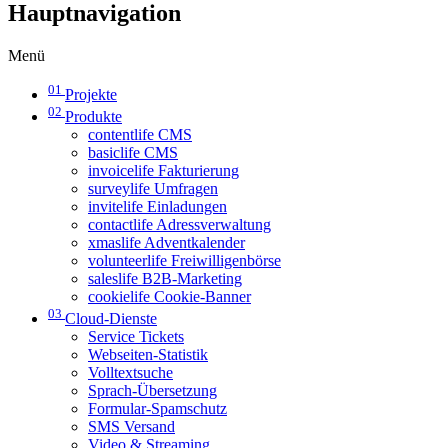
Hauptnavigation
Menü
01
Projekte
02
Produkte
contentlife CMS
basiclife CMS
invoicelife Fakturierung
surveylife Umfragen
invitelife Einladungen
contactlife Adressverwaltung
xmaslife Adventkalender
volunteerlife Freiwilligenbörse
saleslife B2B-Marketing
cookielife Cookie-Banner
03
Cloud-Dienste
Service Tickets
Webseiten-Statistik
Volltextsuche
Sprach-Übersetzung
Formular-Spamschutz
SMS Versand
Video & Streaming