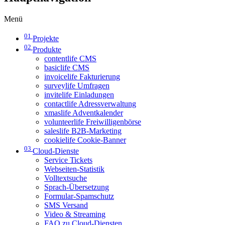
Menü
01
Projekte
02
Produkte
contentlife CMS
basiclife CMS
invoicelife Fakturierung
surveylife Umfragen
invitelife Einladungen
contactlife Adressverwaltung
xmaslife Adventkalender
volunteerlife Freiwilligenbörse
saleslife B2B-Marketing
cookielife Cookie-Banner
03
Cloud-Dienste
Service Tickets
Webseiten-Statistik
Volltextsuche
Sprach-Übersetzung
Formular-Spamschutz
SMS Versand
Video & Streaming
FAQ zu Cloud-Diensten