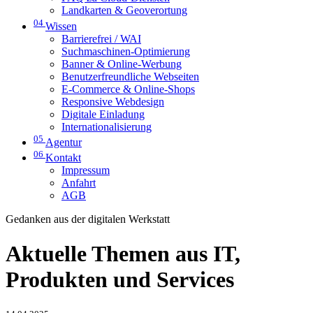
Landkarten & Geoverortung
04
Wissen
Barrierefrei / WAI
Suchmaschinen-Optimierung
Banner & Online-Werbung
Benutzerfreundliche Webseiten
E-Commerce & Online-Shops
Responsive Webdesign
Digitale Einladung
Internationalisierung
05
Agentur
06
Kontakt
Impressum
Anfahrt
AGB
Gedanken aus der digitalen Werkstatt
Aktuelle Themen aus IT,
Produkten und Services